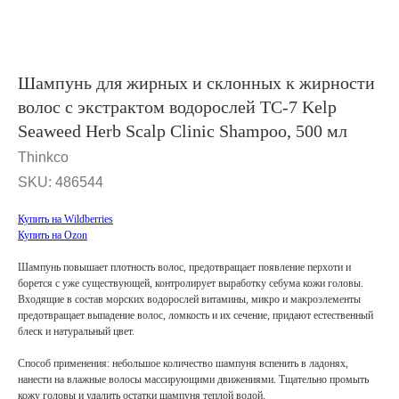
Шампунь для жирных и склонных к жирности
волос с экстрактом водорослей TC-7 Kelp
Seaweed Herb Scalp Clinic Shampoo, 500 мл
Thinkco
SKU:
486544
Купить на Wildberries
Купить на Ozon
Шампунь повышает плотность волос, предотвращает появление перхоти и
борется с уже существующей, контролирует выработку себума кожи головы.
Входящие в состав морских водорослей витамины, микро и макроэлементы
предотвращает выпадение волос, ломкость и их сечение, придают естественный
блеск и натуральный цвет.
Способ применения: небольшое количество шампуня вспенить в ладонях,
нанести на влажные волосы массирующими движениями. Тщательно промыть
кожу головы и удалить остатки шампуня теплой водой.