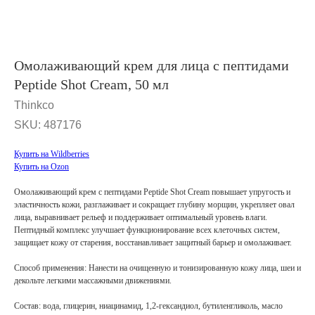
Омолаживающий крем для лица с пептидами
Peptide Shot Cream, 50 мл
Thinkco
SKU:
487176
Купить на Wildberries
Купить на Ozon
Омолаживающий крем с пептидами Peptide Shot Cream повышает упругость и
эластичность кожи, разглаживает и сокращает глубину морщин, укрепляет овал
лица, выравнивает рельеф и поддерживает оптимальный уровень влаги.
Пептидный комплекс улучшает функционирование всех клеточных систем,
защищает кожу от старения, восстанавливает защитный барьер и омолаживает.
Способ применения: Нанести на очищенную и тонизированную кожу лица, шеи и
декольте легкими массажными движениями.
Состав: вода, глицерин, ниацинамид, 1,2-гександиол, бутиленгликоль, масло