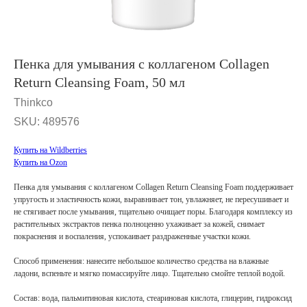
Пенка для умывания с коллагеном Collagen
Return Cleansing Foam, 50 мл
Thinkco
SKU:
489576
Купить на Wildberries
Купить на Ozon
Пенка для умывания с коллагеном Collagen Return Cleansing Foam поддерживает
упругость и эластичность кожи, выравнивает тон, увлажняет, не пересушивает и
не стягивает после умывания, тщательно очищает поры. Благодаря комплексу из
растительных экстрактов пенка полноценно ухаживает за кожей, снимает
покраснения и воспаления, успокаивает раздраженные участки кожи.
Способ применения: нанесите небольшое количество средства на влажные
ладони, вспеньте и мягко помассируйте лицо. Тщательно смойте теплой водой.
Состав: вода, пальмитиновая кислота, стеариновая кислота, глицерин, гидроксид