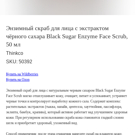
Энзимный скраб для лица с экстрактом
чёрного сахара Black Sugar Enzyme Face Scrub,
50 мл
Thinkco
SKU:
50392
Купить на Wildberries
Купить на Ozon
Энзимный скраб для лица с натуральным черным сахаром Black Sugar Enzyme
Face Scrub мягко отшелушивает кожу, очищает, питает и успокаивает, устраняет
черные точки и контролирует выработку кожного сала. Содержит комплекс
растительных экстрактов (тыква, папайя, центелла, хауттюйния, пассифлора,
эклипта, бамбук, крапива), который активно работает над улучшением здоровья
кожи. При регулярном использовании скраба кожа становится гладкой словно
шелк и приобретает здоровый, ухоженный вид.
Способ применения: после этапа очищения нанесите скраб на влажную кожу,